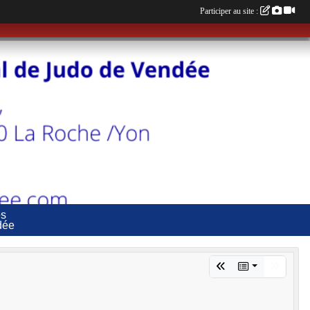
Participer au site :
es
dée