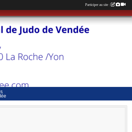
Participer au site :
es
dée