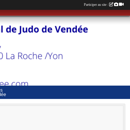
Participer au site :
es
dée