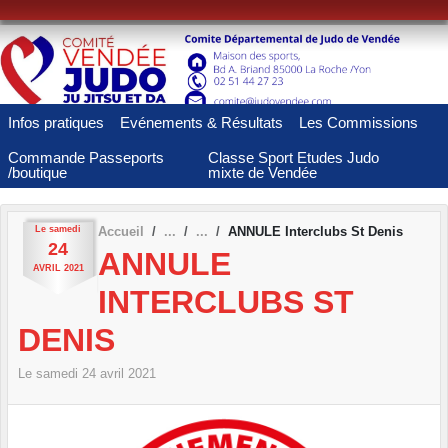
Panneau de gestion des cookies
Infos pratiques
Evénements & Résultats
Les Commissions
Commande Passeports
Classe Sport Etudes Judo
/boutique
mixte de Vendée
Le
samedi
Accueil
ANNULE Interclubs St Denis
24
ANNULE
AVRIL
2021
INTERCLUBS ST
DENIS
Le
samedi
24
avril
2021