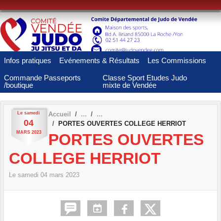
Panneau de gestion des cookies
Infos pratiques
Evénements & Résultats
Les Commissions
Commande Passeports
Classe Sport Etudes Judo
/boutique
mixte de Vendée
Le
samedi
Accueil
04
PORTES OUVERTES COLLEGE HERRIOT
MARS
2023
PORTES OUVERTES
COLLEGE HERRIOT
Le
samedi
04
mars
2023