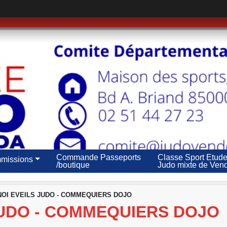
Commande Passeports
Classe Sport Etud
missions
/boutique
Judo mixte de Ven
OI EVEILS JUDO - COMMEQUIERS DOJO
JUDO - COMMEQUIERS DOJO