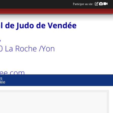
Participer au site :
es
dée