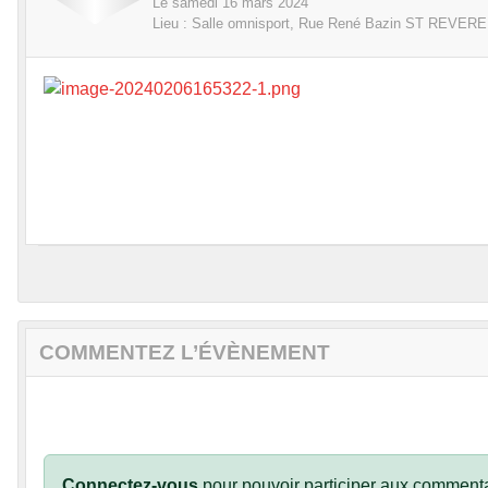
Le
samedi
16
mars
2024
Lieu :
Salle omnisport, Rue René Bazin
ST REVER
COMMENTEZ L’ÉVÈNEMENT
Connectez-vous
pour pouvoir participer aux commenta