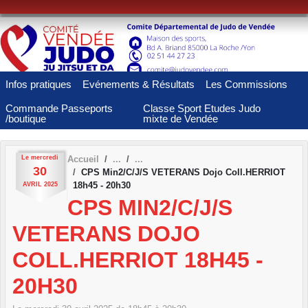
Panneau de gestion des cookies
Infos pratiques
Evénements & Résultats
Les Commissions
Commande Passeports
Classe Sport Etudes Judo
/boutique
mixte de Vendée
Le
mercredi
Accueil
30
CPS Min2/C/J/S VETERANS Dojo Coll.HERRIOT
18h45 - 20h30
AVRIL
2025
CPS MIN2/C/J/S
VETERANS DOJO
COLL.HERRIOT 18H45 -
20H30