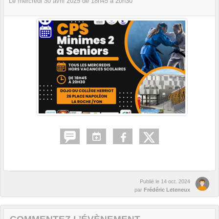
Le
mercredi
30
avril
2025
de 18h45 à 20h30
Publié le
14 oct. 2024
par
Frédéric Leteneux