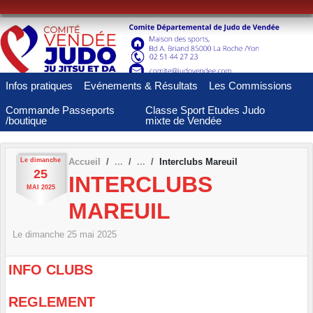
Panneau de gestion des cookies
Infos pratiques
Evénements & Résultats
Les Commissions
Commande Passeports
Classe Sport Etudes Judo
/boutique
mixte de Vendée
Le
dimanche
Accueil
Interclubs Mareuil
25
INTERCLUBS
MAI
2025
MAREUIL
Le
dimanche
25
mai
2025
INFO CLUBS
REGLEMENT