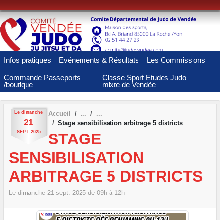
Panneau de gestion des cookies
Infos pratiques
Evénements & Résultats
Les Commissions
Commande Passeports
Classe Sport Etudes Judo
/boutique
mixte de Vendée
Le
dimanche
Accueil
21
Stage sensibilisation arbitrage 5 districts
SEPT.
2025
STAGE
SENSIBILISATION
ARBITRAGE 5 DISTRICTS
Le
dimanche
21
sept.
2025
de 09h à 12h