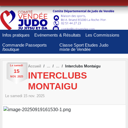
Panneau de gestion des cookies
Infos pratiques
Evénements & Résultats
Les Commissions
Commande Passeports
Classe Sport Etudes Judo
/boutique
mixte de Vendée
Le
samedi
Accueil
Interclubs Montaigu
15
INTERCLUBS
NOV.
2025
MONTAIGU
Le
samedi
15
nov.
2025