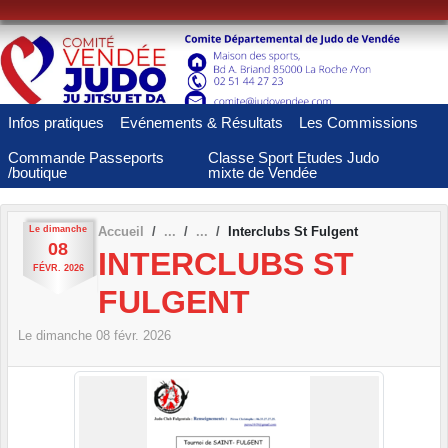
Panneau de gestion des cookies
Infos pratiques
Evénements & Résultats
Les Commissions
Commande Passeports
Classe Sport Etudes Judo
/boutique
mixte de Vendée
Le
dimanche
Accueil
Interclubs St Fulgent
08
INTERCLUBS ST
FÉVR.
2026
FULGENT
Le
dimanche
08
févr.
2026