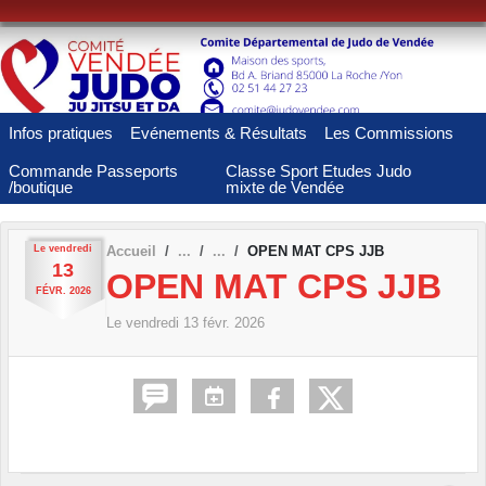
Panneau de gestion des cookies
Infos pratiques
Evénements & Résultats
Les Commissions
Commande Passeports
Classe Sport Etudes Judo
/boutique
mixte de Vendée
Le
vendredi
Accueil
OPEN MAT CPS JJB
13
OPEN MAT CPS JJB
FÉVR.
2026
Le
vendredi
13
févr.
2026