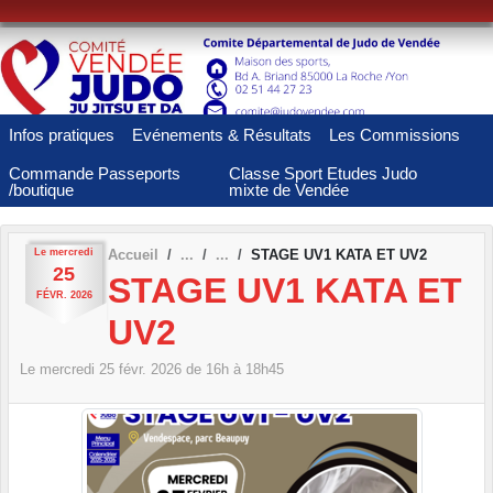
Panneau de gestion des cookies
Infos pratiques
Evénements & Résultats
Les Commissions
Commande Passeports
Classe Sport Etudes Judo
/boutique
mixte de Vendée
Le
mercredi
Accueil
STAGE UV1 KATA ET UV2
25
STAGE UV1 KATA ET
FÉVR.
2026
UV2
Le
mercredi
25
févr.
2026
de 16h à 18h45