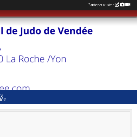
Participer au site :
es
dée