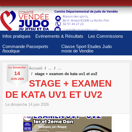
Panneau de gestion des cookies
Infos pratiques
Evénements & Résultats
Les Commissions
Commande Passeports
Classe Sport Etudes Judo
/boutique
mixte de Vendée
Le
dimanche
Accueil
14
stage + examen de kata uv1 et uv2
JUIN
2026
STAGE + EXAMEN
DE KATA UV1 ET UV2
Le
dimanche
14
juin
2026