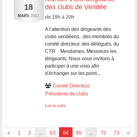
18
des clubs de Vendée
MARS
2021
de 19h à 20h
A l'attention des dirigeants des
clubs vendéens, des membres du
comité directeur, des délégués, du
CTR Mesdames, Messieurs les
dirigeants, Nous vous invitons à
participer à une visio afin
d'échanger sur les point...
Comité Directeur
Présidents de clubs
Lire la suite
«
1
2
...
63
64
65
...
72
73
»