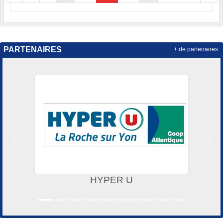
PARTENAIRES
+ de partenaires
Précedent
Suiv
HYPER U