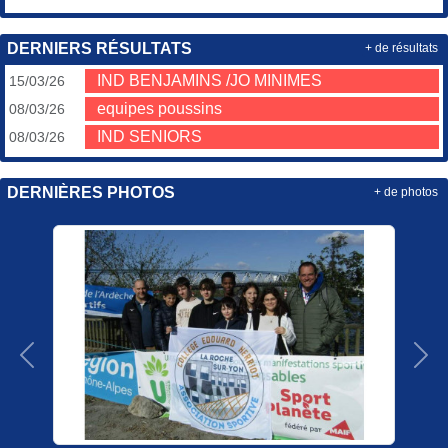
DERNIERS RÉSULTATS
+ de résultats
IND BENJAMINS /JO MINIMES
15/03/26
equipes poussins
08/03/26
IND SENIORS
08/03/26
DERNIÈRES PHOTOS
+ de photos
Précedent
Sui