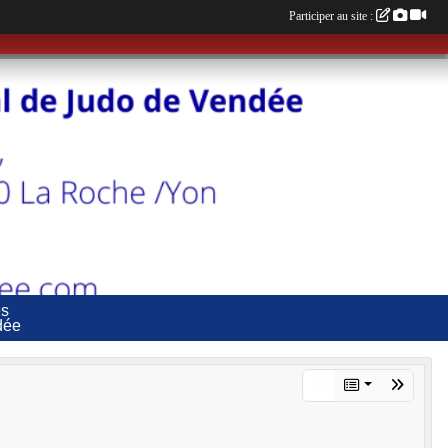
Participer au site :
es
dée