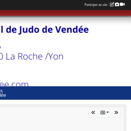
Participer au site :
es
dée