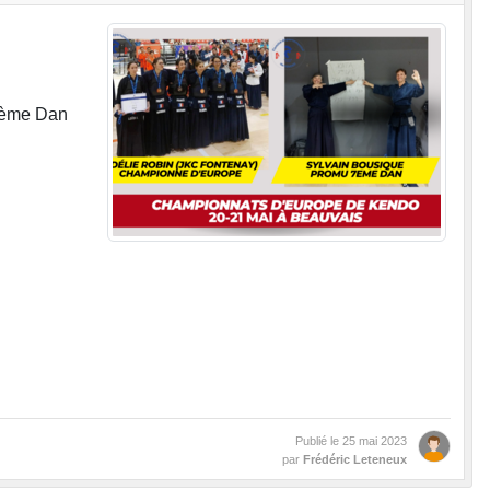
7ème Dan
Publié le
25 mai 2023
par
Frédéric Leteneux