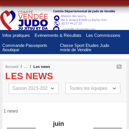
Panneau de gestion des cookies
Infos pratiques
Evénements & Résultats
Les Commissions
Commande Passeports
Classe Sport Etudes Judo
/boutique
mixte de Vendée
Accueil
Les news
LES NEWS
1 news
juin