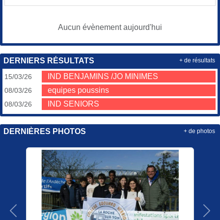
Aucun évènement aujourd'hui
DERNIERS RÉSULTATS
+ de résultats
IND BENJAMINS /JO MINIMES
15/03/26
equipes poussins
08/03/26
IND SENIORS
08/03/26
DERNIÈRES PHOTOS
+ de photos
Précedent
Sui