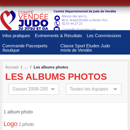
Panneau de gestion des cookies
Infos pratiques
Evénements & Résultats
Les Commissions
Commande Passeports
Classe Sport Etudes Judo
/boutique
mixte de Vendée
Accueil
Les albums photos
LES ALBUMS PHOTOS
1 album photo
Logo
1 photo