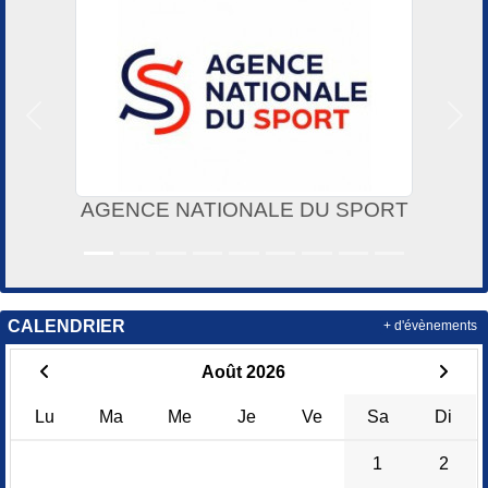
Précedent
Suiv
AGENCE NATIONALE DU SPORT
CALENDRIER
+ d'évènements
Août 2026
Lu
Ma
Me
Je
Ve
Sa
Di
1
2