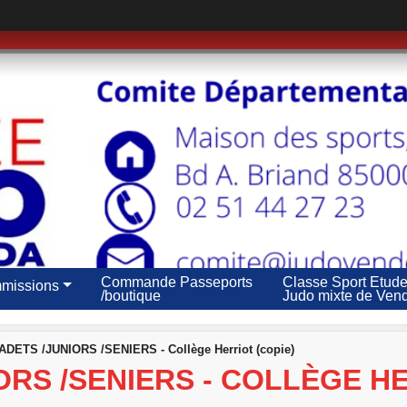
Commande Passeports
Classe Sport Etud
missions
/boutique
Judo mixte de Ven
DETS /JUNIORS /SENIERS - Collège Herriot (copie)
ORS /SENIERS - COLLÈGE HE