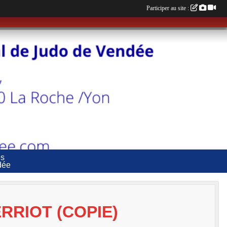
Participer au site :
es
dée
RRIOT (COPIE)