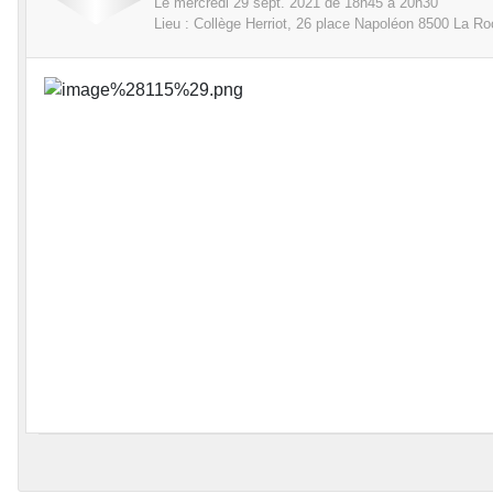
Le
mercredi
29
sept.
2021
de 18h45 à 20h30
Lieu :
Collège Herriot, 26 place Napoléon
8500
La Ro