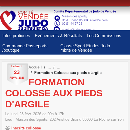
Panneau de gestion des cookies
Infos pratiques
Evénements & Résultats
Les Commissions
Commande Passeports
Classe Sport Etudes Judo
/boutique
mixte de Vendée
Le
lundi
Accueil
23
Formation Colosse aux pieds d'argile
FÉVR.
2026
FORMATION
COLOSSE AUX PIEDS
D'ARGILE
Le
lundi
23
févr.
2026
de 09h à 17h
Lieu :
Maison des Sports, 202 Aristide Briand
85000
La Roche sur Yon
inscrits collosse